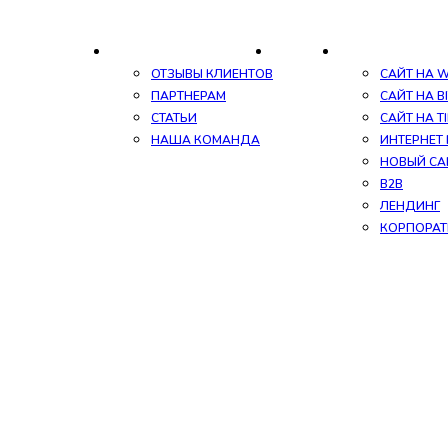
АКЦИИ И СКИДКИ
О НАС
КОНТАКТЫ
SEO-ПРОДВИЖЕ
ОТЗЫВЫ КЛИЕНТОВ
САЙТ НА 
ПАРТНЕРАМ
САЙТ НА BI
СТАТЬИ
САЙТ НА T
НАША КОМАНДА
ИНТЕРНЕТ
НОВЫЙ СА
B2B
ЛЕНДИНГ
КОРПОРАТ