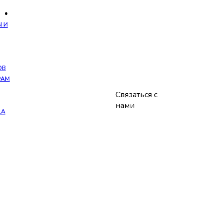
ТЫ
КОНТАКТЫ
 И
ОВ
РАМ
+7 (499) 444-
Связаться с
57-71
нами
ДА