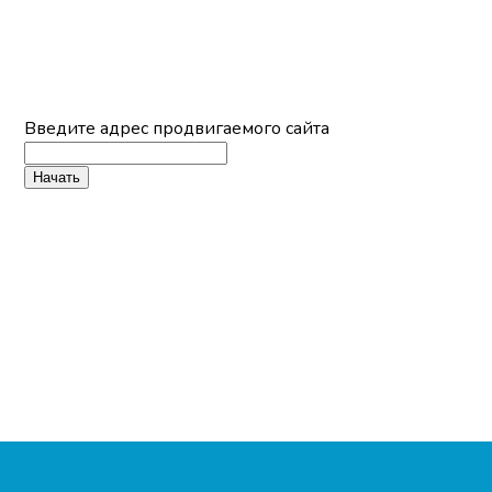
Мы обеспечиваем превосходные SEO-результаты
НЕ КЛАССИЧЕСКОЕ РЕКЛАМНОЕ АГЕНТСТВО
Введите адрес продвигаемого сайта
Начать