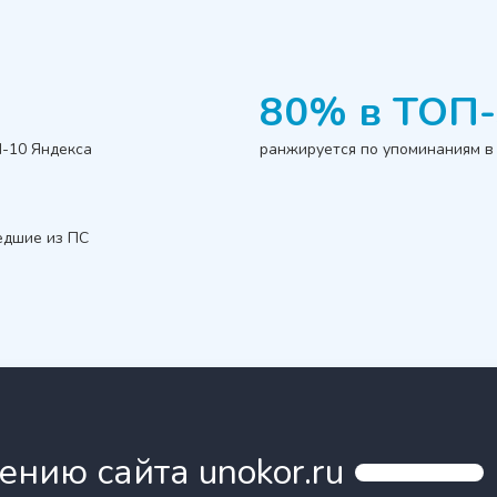
80% в ТОП-
П-10 Яндекса
ранжируется по упоминаниям в 
едшие из ПС
нию сайта unokor.ru