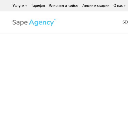
Услуги
Тарифы
Клиенты и кейсы
Акции и скидки
О нас
SE
SEO продвиже
Tilda
Доверьте продвижение сайта
Битриксе, чтобы раскрыть в
платформы. Усилим ваши по