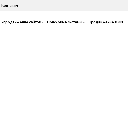
Контакты
O-продвижение сайтов
Поисковые системы
Продвижение в ИИ
ние сайта на
 экспертам SEO на
есь потенциал популярной
зиции технологичными