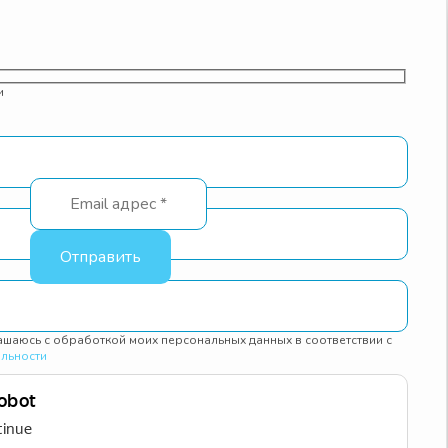
и
Подпишитесь
на рассылку новостей:
шаюсь с обработкой моих персональных данных в соответствии с
Разделы сайта
льности
Контакты
О нас