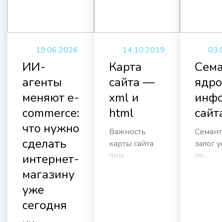
19.06.2026
14.10.2019
03.
ИИ-
Карта
Сема
агенты
сайта —
ядро
меняют e-
xml и
инф
commerce:
html
сайт
что нужно
Важность
Семант
сделать
карты сайта
залог 
при
по...
интернет-
продвижении.
магазину
Как создать...
уже
сегодня