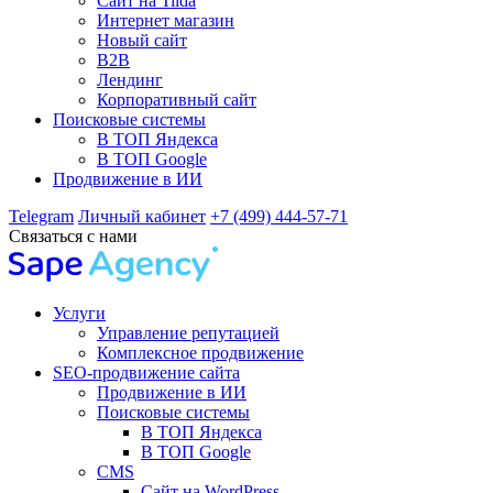
Сайт на Tilda
Интернет магазин
Новый сайт
B2B
Лендинг
Корпоративный сайт
Поисковые системы
В ТОП Яндекса
В ТОП Google
Продвижение в ИИ
Telegram
Личный кабинет
+7 (499) 444-57-71
Связаться с нами
Услуги
Управление репутацией
Комплексное продвижение
SEO-продвижение сайта
Продвижение в ИИ
Поисковые системы
В ТОП Яндекса
В ТОП Google
CMS
Сайт на WordPress