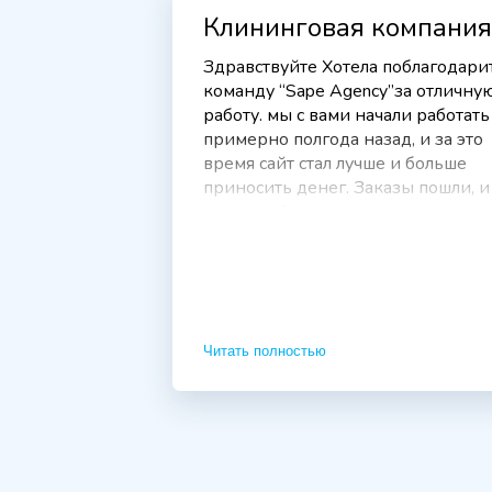
Клининговая компания
Здравствуйте Хотела поблагодари
команду “Sape Agency”за отличну
работу. мы с вами начали работать
примерно полгода назад, и за это
время сайт стал лучше и больше
приносить денег. Заказы пошли, и
как-то всё у нас в компании
заиграло. В общем вдохнули в нас
новую жизнь, или дали волшебно
сео-пинка))Отмечаем рост запрос
на уборку офисов, что было всегда
приоритетом, но именно в этом
Читать полностью
направлении испытывали труднос
с привлечением клиентов. Идем в
гору, приятно иметь дело с профи.