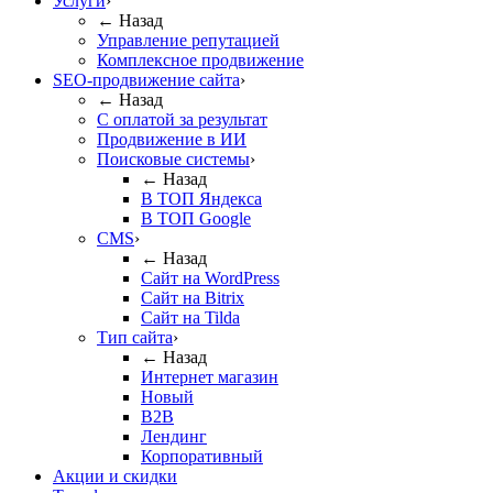
Услуги
›
← Назад
Управление репутацией
Комплексное продвижение
SEO-продвижение сайта
›
← Назад
С оплатой за результат
Продвижение в ИИ
Поисковые системы
›
← Назад
В ТОП Яндекса
В ТОП Google
CMS
›
← Назад
Сайт на WordPress
Сайт на Bitrix
Сайт на Tilda
Тип сайта
›
← Назад
Интернет магазин
Новый
B2B
Лендинг
Корпоративный
Акции и скидки