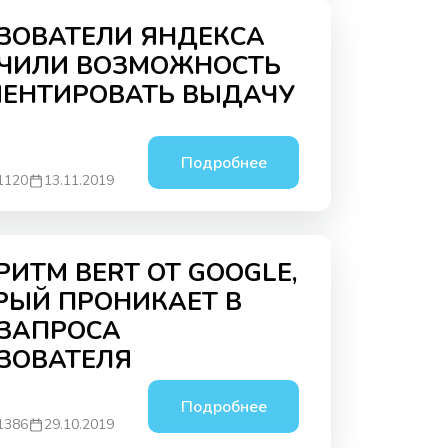
агентства — Sape Agency. С
ЗОВАТЕЛИ ЯНДЕКСА
Удобно?...
и Нового года мы хотим
ЧИЛИ ВОЗМОЖНОСТЬ
р подарок - «Бесплатный
0
10
ЕНТИРОВАТЬ ВЫДАЧУ
ПОДРОБНЕЕ
Подробнее
1120
13.11.2019
РИТМ BERT ОТ GOOGLE,
РЫЙ ПРОНИКАЕТ В
 ЗАПРОСА
ЗОВАТЕЛЯ
Подробнее
1386
29.10.2019