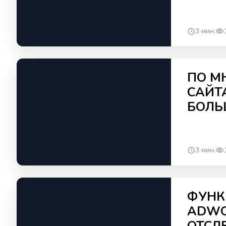
3 мин.
ПО М
САЙТ
БОЛЬ
3 мин.
ФУНК
ADWO